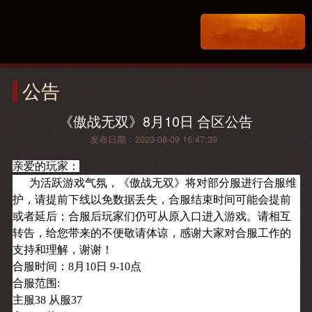
公告
《傲战无双》8月10日 合区公告​
发布日期：2023-08-09 16:47:39
亲爱的玩家：
为活跃游戏气氛，《傲战无双
》将对部分服进行合服维
护，请提前下线以免数据丢失，合服结束时间可能会提前
或者延后；合服后玩家们仍可从原入口进入游戏。请相互
转告，给您带来的不便敬请体谅，感谢大家对合服工作的
支持和理解，谢谢！
合服时间：8月10日 9-10点
合服范围:
主服38 从服37