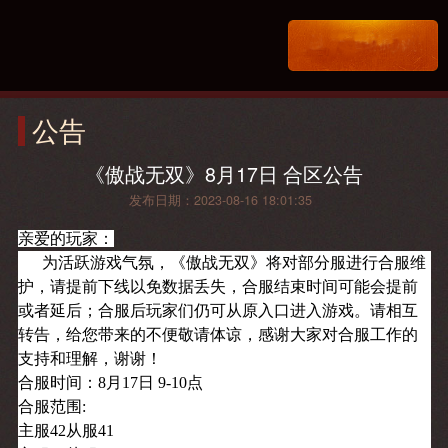
公告
《傲战无双》8月17日 合区公告​
发布日期：2023-08-16 18:01:35
亲爱的玩家：
为活跃游戏气氛，《傲战无双
》将对部分服进行合服维
护，请提前下线以免数据丢失，合服结束时间可能会提前
或者延后；合服后玩家们仍可从原入口进入游戏。请相互
转告，给您带来的不便敬请体谅，感谢大家对合服工作的
支持和理解，谢谢！
合服时间：8月17日 9-10点
合服范围:
主服42从服41