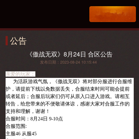
公告
《傲战无双》8月24日 合区公告​
发布日期：2023-08-24 10:15:44
亲爱的玩家：
为活跃游戏气氛，《傲战无双
》将对部分服进行合服维
护，请提前下线以免数据丢失，合服结束时间可能会提前
或者延后；合服后玩家们仍可从原入口进入游戏。请相互
转告，给您带来的不便敬请体谅，感谢大家对合服工作的
支持和理解，谢谢！
合服时间：8月24日 9-10点
合服范围:
主服46 从服45